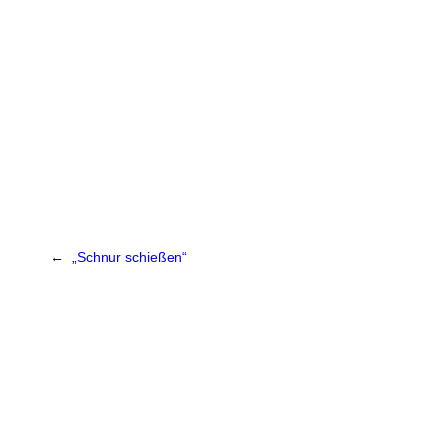
←
„Schnur schießen“