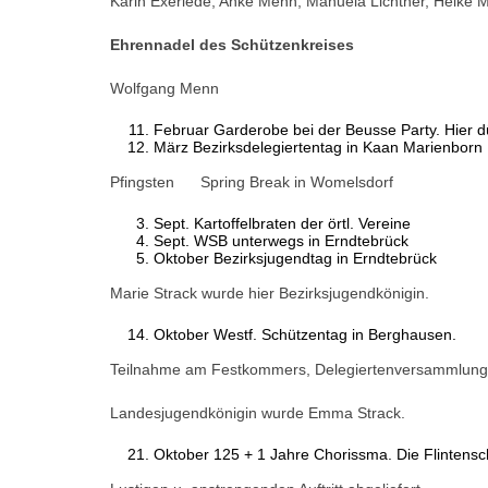
Karin Exeriede, Anke Menn, Manuela Lichtner, Heike 
Ehrennadel des Schützenkreises
Wolfgang Menn
Februar Garderobe bei der Beusse Party. Hier dü
März Bezirksdelegiertentag in Kaan Marienborn
Pfingsten Spring Break in Womelsdorf
Sept. Kartoffelbraten der örtl. Vereine
Sept. WSB unterwegs in Erndtebrück
Oktober Bezirksjugendtag in Erndtebrück
Marie Strack wurde hier Bezirksjugendkönigin.
Oktober Westf. Schützentag in Berghausen.
Teilnahme am Festkommers, Delegiertenversammlu
Landesjugendkönigin wurde Emma Strack.
Oktober 125 + 1 Jahre Chorissma. Die Flintensc