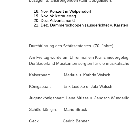
Lustigen u. anstrengenden Auftritt abgeliefert.
Nov. Konzert in Walpersdorf
Nov. Volkstrauertag
Dez. Adventsmarkt
Dez. Dämmerschoppen (ausgerichtet v. Karsten 
Durchführung des Schützenfestes. (70. Jahre)
Am Freitag wurde am Ehrenmal ein Kranz niedergelegt
Die Sauerland Musikanten sorgten für die musikalisc
Kaiserpaar: Markus u. Kathrin Walsch
Königspaar: Erik Liedtke u. Jula Walsch
Jugendkönigspaar: Lena Müsse u. Janosch Wunderli
Schülerkönigin: Marie Strack
Geck Cedric Benner