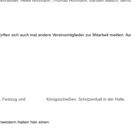
Mehrländer, Heike Hoffmann, Thomas Hoffmann, Karsten Walsch, Bernd 
rften sich auch mal andere Vereinsmitglieder zur Mitarbeit melden. Au
ng, Festzug und Königsschießen. Schützenball in der Halle.
hwestern hatten hier einen